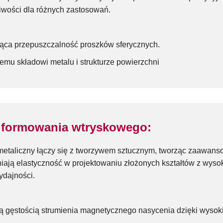
iwości dla różnych zastosowań.
ąca przepuszczalność proszków sferycznych.
mu składowi metalu i strukturze powierzchni
do formowania wtryskowego:
 metaliczny łączy się z tworzywem sztucznym, tworząc zaawa
niają elastyczność w projektowaniu złożonych kształtów z wyso
ydajności.
ką gęstością strumienia magnetycznego nasycenia dzięki wysok