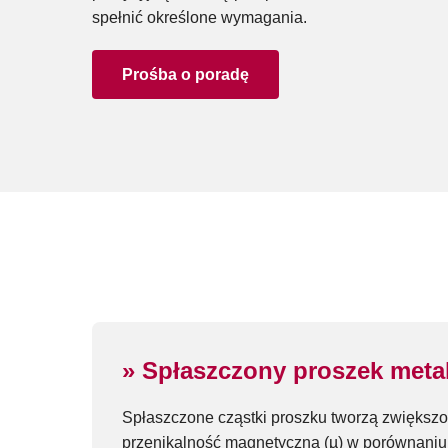
spełnić określone wymagania.
Prośba o poradę
» Spłaszczony proszek metal
Spłaszczone cząstki proszku tworzą zwiększon
przenikalność magnetyczną (µ) w porównaniu 