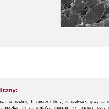
iczny:
ą powierzchnię. Ten proszek, który jest przetwarzany wyłączn
z proszkami sferycznymi. Wydajność proszku można precyzyjni