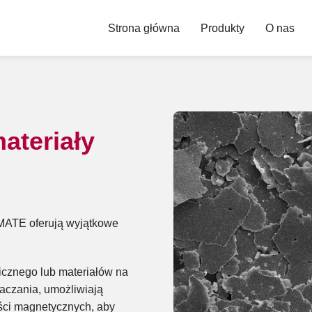
Strona główna
Produkty
O nas
ateriały
 MATE oferują wyjątkowe
icznego lub materiałów na
aczania, umożliwiają
ości magnetycznych, aby